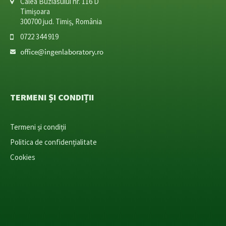
Calea Buziasului nr. 116 D
Timișoara
300700 jud. Timiș, România
0722 344 919
TERMENI ȘI CONDIȚII
Termeni și condiții
Politica de confidențialitate
Cookies