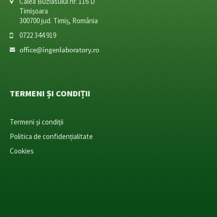
Calea Buziasului nr. 116 D
Timișoara
300700 jud. Timiș, România
0722 344 919
TERMENI ȘI CONDIȚII
Termeni și condiții
Politica de confidențialitate
Cookies