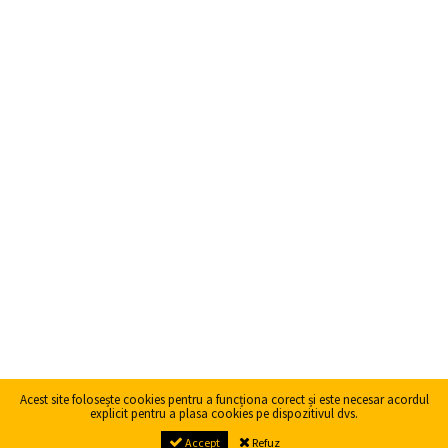
Acest site folosește cookies pentru a funcționa corect și este necesar acordul
explicit pentru a plasa cookies pe dispozitivul dvs.
Accept
Refuz